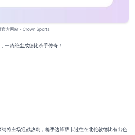
方网站 - Crown Sports
，一骑绝尘成德比杀手传奇！
，阿森纳将主场迎战热刺，枪手边锋萨卡过往在北伦敦德比有出色