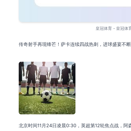
皇冠体育 - 皇冠体育官
传奇射手再现锋芒！萨卡连续四战热刺，进球盛宴不断
北京时间11月24日凌晨0:30，英超第12轮焦点战