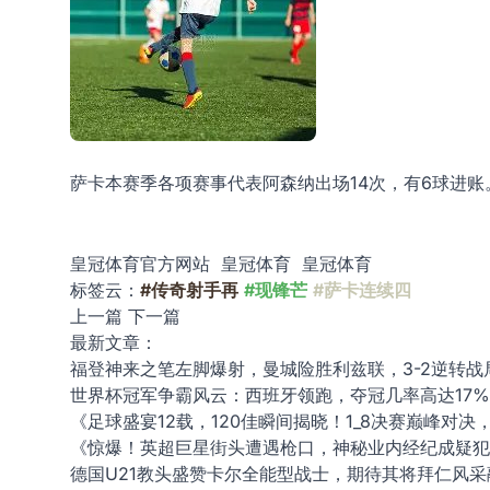
萨卡本赛季各项赛事代表阿森纳出场14次，有6球进账
皇冠体育官方网站
皇冠体育
皇冠体育
标签云：
#传奇射手再
#现锋芒
#萨卡连续四
上一篇
下一篇
最新文章：
福登神来之笔左脚爆射，曼城险胜利兹联，3-2逆转战
世界杯冠军争霸风云：西班牙领跑，夺冠几率高达17%
《足球盛宴12载，120佳瞬间揭晓！1_8决赛巅峰对
《惊爆！英超巨星街头遭遇枪口，神秘业内经纪成疑犯
德国U21教头盛赞卡尔全能型战士，期待其将拜仁风