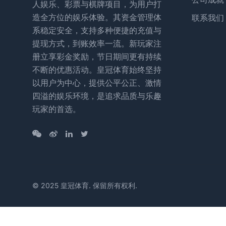
人娱乐、彩票与棋牌项目，为用户打
造全方位的娱乐体验。其资金管理体
联系我们
系稳定安全，支持多种便捷的充值与
提现方式，到账效率一流。新玩家注
册立享彩金奖励，节日期间更有持续
不断的优惠活动。皇冠体育始终坚持
以用户为中心，提供公平公正、激情
四溢的娱乐环境，是追求品质与乐趣
玩家的首选。
© 2025 皇冠体育. 保留所有权利.