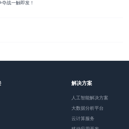
争夺战一触即发！
接
解决方案
人工智能解决方案
大数据分析平台
云计算服务
移动应用开发