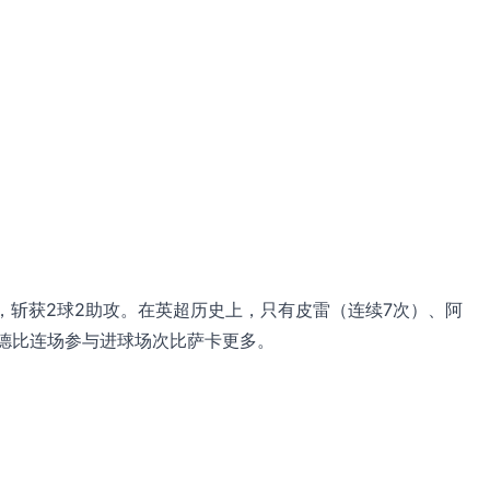
，斩获2球2助攻。在英超历史上，只有皮雷（连续7次）、阿
敦德比连场参与进球场次比萨卡更多。