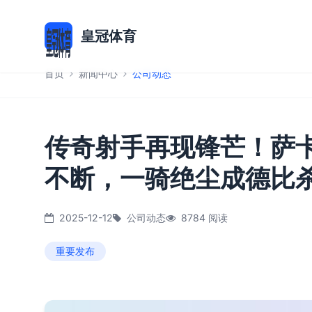
皇冠体育
首页
新闻中心
公司动态
传奇射手再现锋芒！萨
不断，一骑绝尘成德比
2025-12-12
公司动态
8784 阅读
重要发布