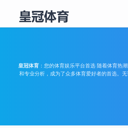
皇冠体育
：您的体育娱乐平台首选 随着体育热潮的
和专业分析，成为了众多体育爱好者的首选。无