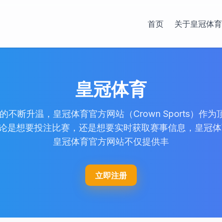
首页
关于皇冠体
皇冠体育
不断升温，皇冠体育官方网站（Crown Sports）
论是想要投注比赛，还是想要实时获取赛事信息，皇冠体
皇冠体育官方网站不仅提供丰
立即注册