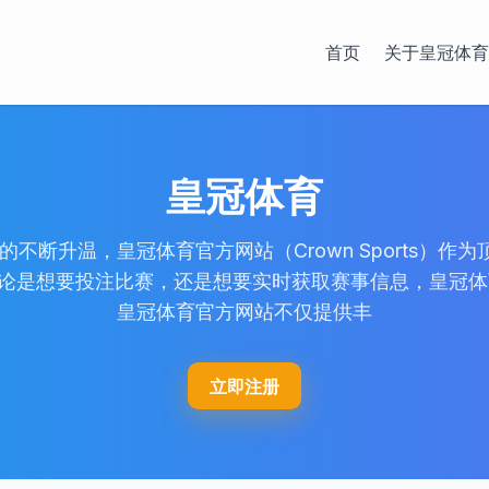
首页
关于皇冠体
皇冠体育
不断升温，皇冠体育官方网站（Crown Sports）
论是想要投注比赛，还是想要实时获取赛事信息，皇冠体
皇冠体育官方网站不仅提供丰
立即注册