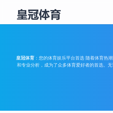
皇冠体育
：您的体育娱乐平台首选 随着体育热潮的
和专业分析，成为了众多体育爱好者的首选。无