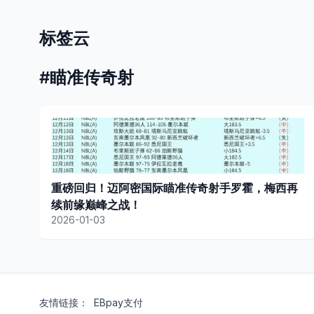
标签云
#瞄准传奇射
重磅回归！迈阿密国际瞄准传奇射手罗霍，梅西再
续前缘巅峰之战！
2026-01-03
友情链接：
EBpay支付