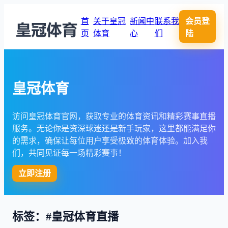
首
关于皇冠
新闻中
联系我
会员登
页
体育
心
们
陆
皇冠体育
访问皇冠体育官网，获取专业的体育资讯和精彩赛事直播
服务。无论你是资深球迷还是新手玩家，这里都能满足你
的需求，确保让每位用户享受极致的体育体验。加入我
们，共同见证每一场精彩赛事！
立即注册
标签：#皇冠体育直播