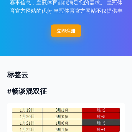
赛事信息，皇冠体育都能满足您的需求。 皇冠体
育官方网站的优势 皇冠体育官方网站不仅提供丰
立即注册
标签云
#畅谈混双征