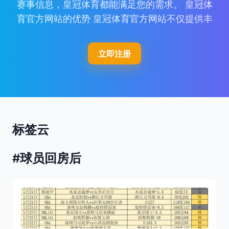
赛事信息，皇冠体育都能满足您的需求。 皇冠体
育官方网站的优势 皇冠体育官方网站不仅提供丰
立即注册
标签云
#球员回房后