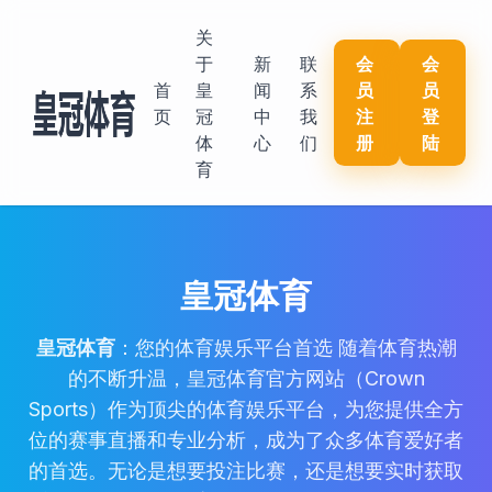
关
于
新
联
会
会
首
皇
闻
系
员
员
页
冠
中
我
注
登
体
心
们
册
陆
育
皇冠体育
皇冠体育
：您的体育娱乐平台首选 随着体育热潮
的不断升温，皇冠体育官方网站（Crown
Sports）作为顶尖的体育娱乐平台，为您提供全方
位的赛事直播和专业分析，成为了众多体育爱好者
的首选。无论是想要投注比赛，还是想要实时获取