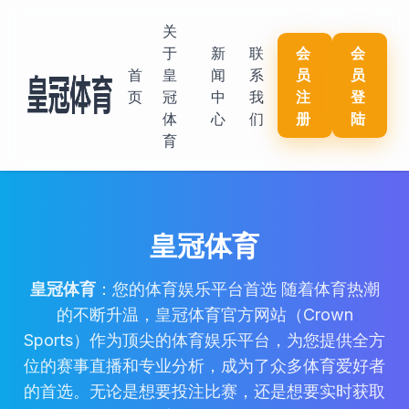
关
于
新
联
会
会
首
皇
闻
系
员
员
页
冠
中
我
注
登
体
心
们
册
陆
育
皇冠体育
皇冠体育
：您的体育娱乐平台首选 随着体育热潮
的不断升温，皇冠体育官方网站（Crown
Sports）作为顶尖的体育娱乐平台，为您提供全方
位的赛事直播和专业分析，成为了众多体育爱好者
的首选。无论是想要投注比赛，还是想要实时获取