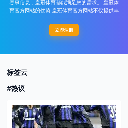
赛事信息，皇冠体育都能满足您的需求。 皇冠体
育官方网站的优势 皇冠体育官方网站不仅提供丰
立即注册
标签云
#热议