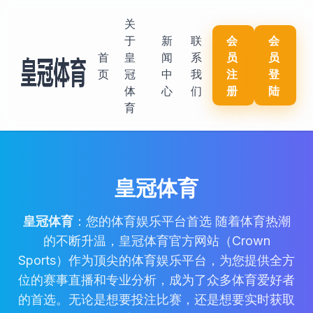
关
于
新
联
会
会
首
皇
闻
系
员
员
页
冠
中
我
注
登
体
心
们
册
陆
育
皇冠体育
皇冠体育
：您的体育娱乐平台首选 随着体育热潮
的不断升温，皇冠体育官方网站（Crown
Sports）作为顶尖的体育娱乐平台，为您提供全方
位的赛事直播和专业分析，成为了众多体育爱好者
的首选。无论是想要投注比赛，还是想要实时获取