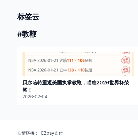
标签云
#教鞭
贝尔哈特重返美国执掌教鞭，瞄准2026世界杯荣
耀！
2026-02-04
友情链接：
EBpay支付