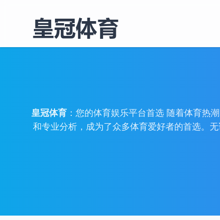
皇冠体育
：您的体育娱乐平台首选 随着体育热潮的
和专业分析，成为了众多体育爱好者的首选。无