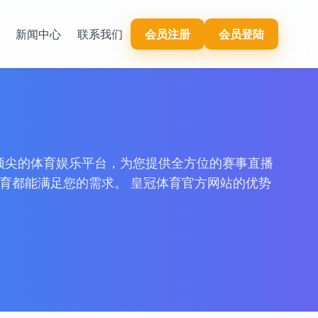
育
新闻中心
联系我们
会员注册
会员登陆
作为顶尖的体育娱乐平台，为您提供全方位的赛事直播
育都能满足您的需求。 皇冠体育官方网站的优势