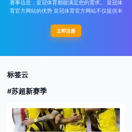
赛事信息，皇冠体育都能满足您的需求。 皇冠体
育官方网站的优势 皇冠体育官方网站不仅提供丰
立即注册
标签云
#苏超新赛季