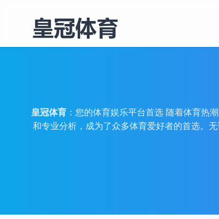
皇冠体育
：您的体育娱乐平台首选 随着体育热潮的
和专业分析，成为了众多体育爱好者的首选。无