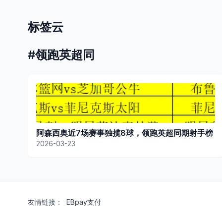
标签云
#领跑英超同
阿森西奥近7场赛事独揽8球，领跑英超同期射手榜
2026-03-23
友情链接：
EBpay支付