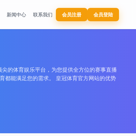
育
新闻中心
联系我们
会员注册
会员登陆
作为顶尖的体育娱乐平台，为您提供全方位的赛事直播
育都能满足您的需求。 皇冠体育官方网站的优势