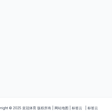
right © 2025
皇冠体育
版权所有 |
网站地图
|
标签云
|
标签云