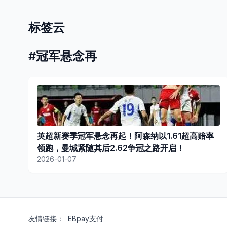
标签云
#冠军悬念再
英超新赛季冠军悬念再起！阿森纳以1.61超高赔率
领跑，曼城紧随其后2.62争冠之路开启！
2026-01-07
友情链接：
EBpay支付