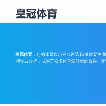
皇冠体育
：您的体育娱乐平台首选 随着体育热潮的
和专业分析，成为了众多体育爱好者的首选。无