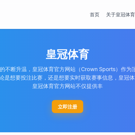
首页
关于皇冠体
皇冠体育
不断升温，皇冠体育官方网站（Crown Sports）
论是想要投注比赛，还是想要实时获取赛事信息，皇冠体
皇冠体育官方网站不仅提供丰
立即注册