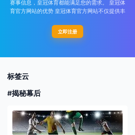
赛事信息，皇冠体育都能满足您的需求。 皇冠体
育官方网站的优势 皇冠体育官方网站不仅提供丰
立即注册
标签云
#揭秘幕后