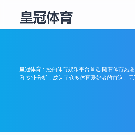
皇冠体育
：您的体育娱乐平台首选 随着体育热潮的
和专业分析，成为了众多体育爱好者的首选。无