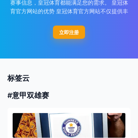
赛事信息，皇冠体育都能满足您的需求。 皇冠体
育官方网站的优势 皇冠体育官方网站不仅提供丰
立即注册
标签云
#意甲双雄赛