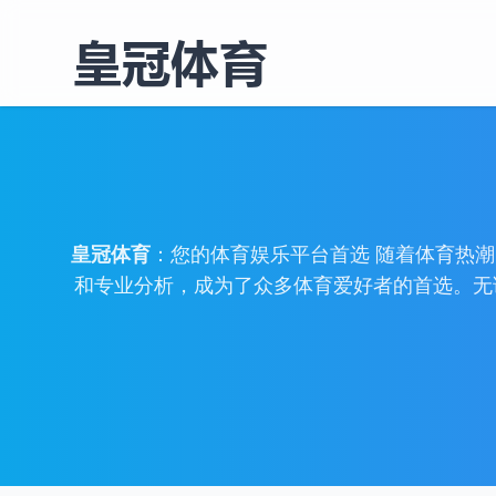
皇冠体育
：您的体育娱乐平台首选 随着体育热潮的
和专业分析，成为了众多体育爱好者的首选。无