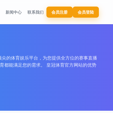
育
新闻中心
联系我们
会员注册
会员登陆
作为顶尖的体育娱乐平台，为您提供全方位的赛事直播
育都能满足您的需求。 皇冠体育官方网站的优势