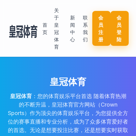
关
于
新
联
会
会
首
皇
闻
系
员
员
页
冠
中
我
注
登
体
心
们
册
陆
育
皇冠体育
皇冠体育
：您的体育娱乐平台首选 随着体育热潮
的不断升温，皇冠体育官方网站（Crown
Sports）作为顶尖的体育娱乐平台，为您提供全方
位的赛事直播和专业分析，成为了众多体育爱好者
的首选。无论是想要投注比赛，还是想要实时获取