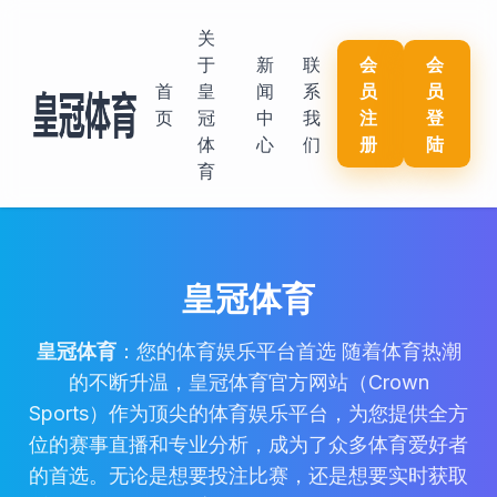
关
于
新
联
会
会
首
皇
闻
系
员
员
页
冠
中
我
注
登
体
心
们
册
陆
育
皇冠体育
皇冠体育
：您的体育娱乐平台首选 随着体育热潮
的不断升温，皇冠体育官方网站（Crown
Sports）作为顶尖的体育娱乐平台，为您提供全方
位的赛事直播和专业分析，成为了众多体育爱好者
的首选。无论是想要投注比赛，还是想要实时获取