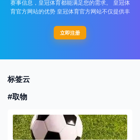
赛事信息，皇冠体育都能满足您的需求。 皇冠体
育官方网站的优势 皇冠体育官方网站不仅提供丰
立即注册
标签云
#取物