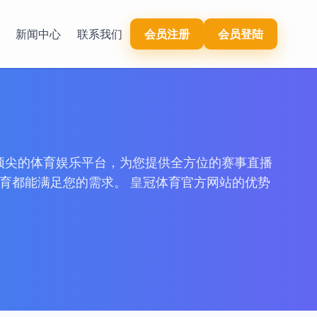
育
新闻中心
联系我们
会员注册
会员登陆
作为顶尖的体育娱乐平台，为您提供全方位的赛事直播
育都能满足您的需求。 皇冠体育官方网站的优势