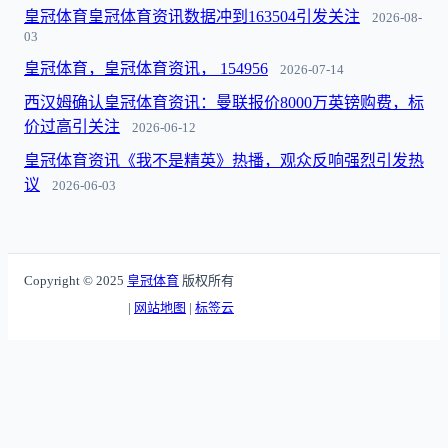
皇冠体育皇冠体育资讯数据冲到163504引发关注
2026-08-
03
皇冠体育，皇冠体育资讯， 154956
2026-07-14
西汉姆确认皇冠体育资讯：曼联报价8000万英镑购费，标
价过高引关注
2026-06-12
皇冠体育资讯《我不是精英》热播，观众反响强烈引发热
议
2026-06-03
Copyright © 2025
皇冠体育
版权所有
|
网站地图
|
标签云