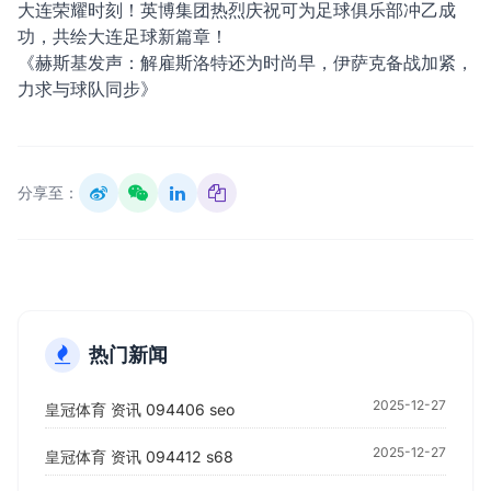
大连荣耀时刻！英博集团热烈庆祝可为足球俱乐部冲乙成
功，共绘大连足球新篇章！
《赫斯基发声：解雇斯洛特还为时尚早，伊萨克备战加紧，
力求与球队同步》
分享至：
热门新闻
2025-12-27
皇冠体育 资讯 094406 seo
2025-12-27
皇冠体育 资讯 094412 s68