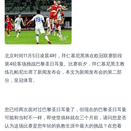
北京时间11月5日凌晨4时，拜仁慕尼黑将在欧冠联赛阶段
第4轮客场挑战巴黎圣日耳曼。比赛前夕，拜仁慕尼黑主教
练孔帕尼出席了新闻发布会，本文为新闻发布会的第二部
分，
皇冠体育
。
您已经两次面对过巴黎圣日耳曼了，但现在的巴黎圣日耳曼
可能和当时不一样，即使世俱杯就在三个月前，请问您是否
认为这场比赛是您年轻的执教生涯中最大的挑战？在您看