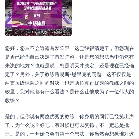
您好，您从不会透露首发阵容，这已经很清楚了，但您现在
是否已经为自己决定了首发阵容，还是您的想法当中仍然有
未决的地方？也就是说，您是明天才决定，还是现在已经确
定了？另外，关于教练路易斯-恩里克的问题：这不仅仅是
两支顶级球队之间的对决，也是两位真正优秀的教练之间的
较量，您对他都有什么看法？是什么让他成为了一位伟大的
教练？
是的，但你说有两位优秀的教练，你身后的同行已经笑出声
了，为什么呢？好吧，有时候也可以赞扬，不一定总是批
评。是的，一开始总会有第一个想法，你当然会想象谁对这