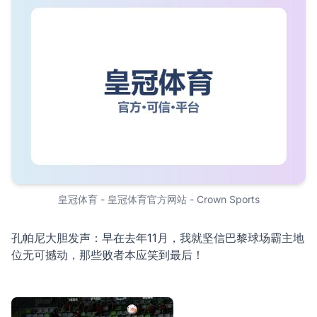
皇冠体育 - 皇冠体育官方网站 - Crown Sports
孔帕尼大胆发声：早在去年11月，我就坚信巴黎球场霸主地
位无可撼动，那些败者本应笑到最后！