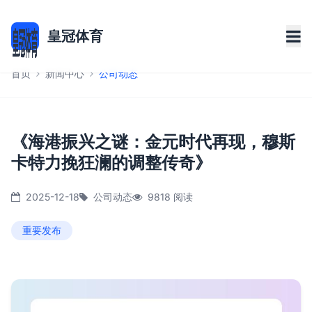
皇冠体育
首页
新闻中心
公司动态
《海港振兴之谜：金元时代再现，穆斯
卡特力挽狂澜的调整传奇》
2025-12-18
公司动态
9818 阅读
重要发布