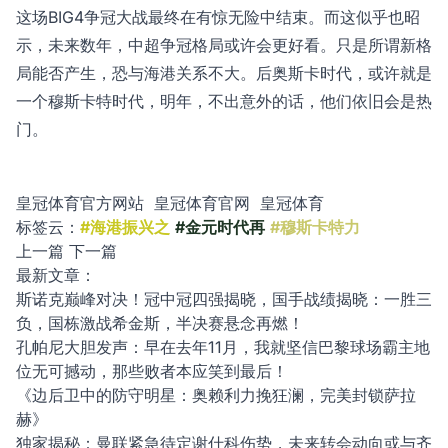
这场BIG4争冠大战最终在有惊无险中结束。而这似乎也昭
示，未来数年，中超争冠格局或许会更好看。只是所谓新格
局能否产生，恐与海港关系不大。后奥斯卡时代，或许就是
一个穆斯卡特时代，明年，不出意外的话，他们依旧会是热
门。
皇冠体育官方网站
皇冠体育官网
皇冠体育
标签云：
#海港振兴之
#金元时代再
#穆斯卡特力
上一篇
下一篇
最新文章：
斯诺克巅峰对决！冠中冠四强揭晓，国手战绩揭晓：一胜三
负，国栋激战希金斯，半决赛悬念再燃！
孔帕尼大胆发声：早在去年11月，我就坚信巴黎球场霸主地
位无可撼动，那些败者本应笑到最后！
《边后卫中的防守明星：奥赖利力挽狂澜，完美封锁萨拉
赫》
独家揭秘：曼联紧急待定谢什科伤势，未来转会动向或与齐