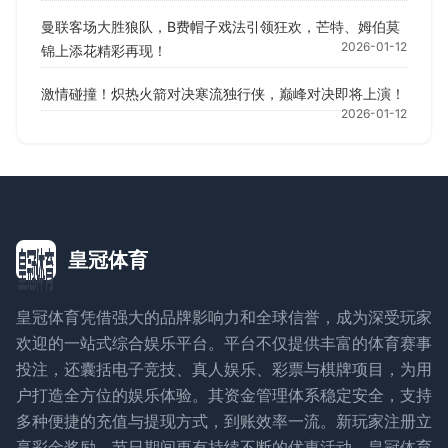
曼联客场大胜狼队，B费帽子戏法引领狂欢，芒特、姆伯莫
2026-01-12
锦上添花精彩再现！
激情碰撞！炽热火箭对决寒流独行侠，巅峰对决即将上演！
2026-01-12
皇冠体育
皇冠体育凭借强大的品牌影响力和全球信誉，成为深受玩家
欢迎的一站式综合娱乐平台。平台不仅提供丰富的体育赛事
投注，还囊括电子竞技、真人娱乐、彩票与棋牌项目，为用
户打造全方位的娱乐体验。其资金管理体系稳定安全，支持
多种便捷的充值与提现方式，到账效率一流。新玩家注册立
享彩金奖励，节日期间更有持续不断的优惠活动。皇冠体育