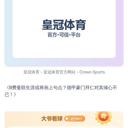
皇冠体育 - 皇冠体育官方网站 - Crown Sports
《B费曼联生涯或将画上句点？德甲豪门拜仁对其倾心不
已！》