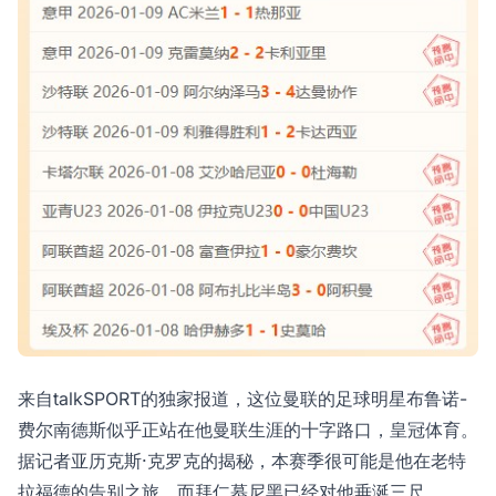
来自talkSPORT的独家报道，这位曼联的足球明星布鲁诺-
费尔南德斯似乎正站在他曼联生涯的十字路口，
皇冠体育
。
据记者亚历克斯·克罗克的揭秘，本赛季很可能是他在老特
拉福德的告别之旅，而拜仁慕尼黑已经对他垂涎三尺。