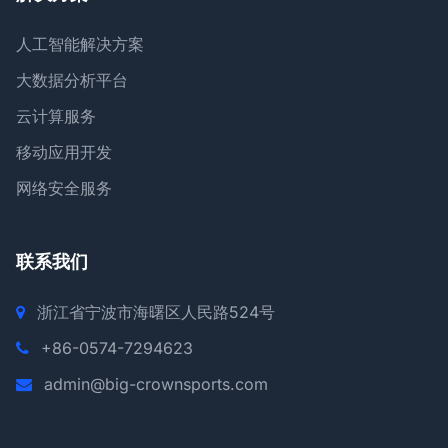
人工智能解决方案
大数据分析平台
云计算服务
移动应用开发
网络安全服务
联系我们
浙江省宁波市海曙区人民路524号
+86-0574-7294623
admin@big-crownsports.com