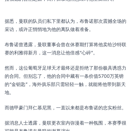
据悉，曼联的队员们私下里都认为，布鲁诺那次震撼全场的
采访，或许正悄悄地为他的离队做着准备。
布鲁诺曾透露，曼联董事会曾在休赛期打算将他卖给沙特联
赛的利雅得新月，这一消息让他倍感“心碎”。
然而，这位葡萄牙足球天才最终还是拒绝了那份极具诱惑力
的合同。但别忘了，他的合同中藏有一条价值5700万英镑
的“金钥匙”，海外俱乐部只需轻轻一触，就能将他带到新天
地。
而德甲豪门拜仁慕尼黑，一直以来都是布鲁诺的忠实粉丝。
据消息人士透露，曼联更衣室内弥漫着一种氛围，本赛季很