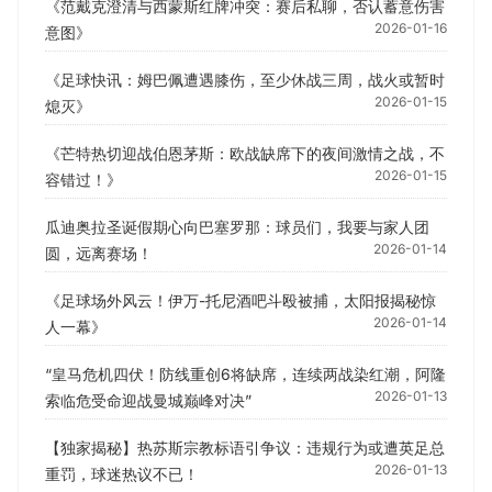
《范戴克澄清与西蒙斯红牌冲突：赛后私聊，否认蓄意伤害
2026-01-16
意图》
《足球快讯：姆巴佩遭遇膝伤，至少休战三周，战火或暂时
2026-01-15
熄灭》
《芒特热切迎战伯恩茅斯：欧战缺席下的夜间激情之战，不
2026-01-15
容错过！》
瓜迪奥拉圣诞假期心向巴塞罗那：球员们，我要与家人团
2026-01-14
圆，远离赛场！
《足球场外风云！伊万-托尼酒吧斗殴被捕，太阳报揭秘惊
2026-01-14
人一幕》
“皇马危机四伏！防线重创6将缺席，连续两战染红潮，阿隆
2026-01-13
索临危受命迎战曼城巅峰对决”
【独家揭秘】热苏斯宗教标语引争议：违规行为或遭英足总
2026-01-13
重罚，球迷热议不已！