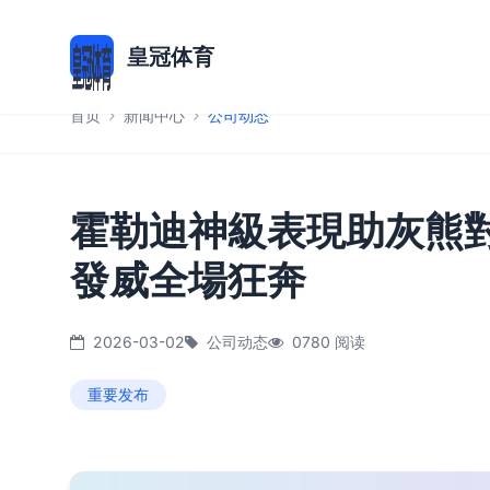
皇冠体育
首页
新闻中心
公司动态
霍勒迪神級表現助灰熊
發威全場狂奔
2026-03-02
公司动态
0780 阅读
重要发布