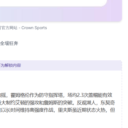
方网站 - Crown Sports
全場狂奔