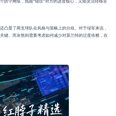
个防守网络，既能“锚住”对方的进攻核心，又能灵活转移至
还凸显了两支球队在风格与策略上的分歧。对于绿军来说，
关键。而灰熊则需要考虑如何减少对莫兰特的过度依赖，在