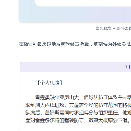
皇冠体育 - 皇冠体育官
霍勒迪神級表現助灰熊對綠軍激戰，莫蘭特內外線發威