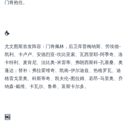
门将抱住。
☕
尤文图斯首发阵容：门将佩林，后卫库普梅纳斯、劳埃德-
凯利、卡卢卢、安德烈亚-坎比亚索、瓦西里耶-阿季奇、洛
卡特利、麦肯尼、法比奥-米雷蒂、弗朗西斯科-孔塞桑、奥
蓬达；替补：弗拉霍维奇、凯南-伊尔迪兹、热格罗瓦、迪
格雷戈里奥、科斯蒂奇、凯夫伦-图拉姆、若昂-马里奥、乔
纳森-戴维、卡瓦尔、鲁希、富斯卡尔多。
🆖