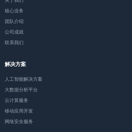
关于我们
核心业务
团队介绍
公司成就
联系我们
解决方案
人工智能解决方案
大数据分析平台
云计算服务
移动应用开发
网络安全服务