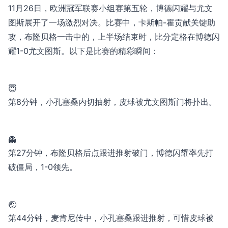
11月26日，欧洲冠军联赛小组赛第五轮，博德闪耀与尤文
图斯展开了一场激烈对决。比赛中，卡斯帕-霍贡献关键助
攻，布隆贝格一击中的，上半场结束时，比分定格在博德闪
耀1-0尤文图斯。以下是比赛的精彩瞬间：
😇
第8分钟，小孔塞桑内切抽射，皮球被尤文图斯门将扑出。
👻
第27分钟，布隆贝格后点跟进推射破门，博德闪耀率先打
破僵局，1-0领先。
🤕
第44分钟，麦肯尼传中，小孔塞桑跟进推射，可惜皮球被