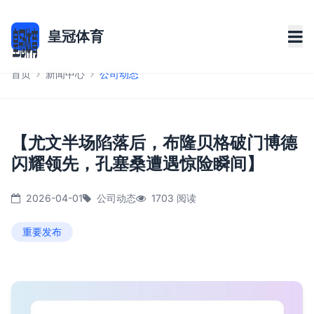
皇冠体育
首页
新闻中心
公司动态
【尤文半场陷落后，布隆贝格破门博德
闪耀领先，孔塞桑遭遇惊险瞬间】
2026-04-01
公司动态
1703 阅读
重要发布