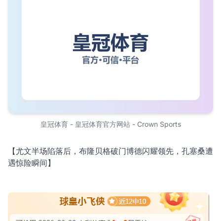
皇冠体育 - 皇冠体育官方网站 - Crown Sports
【尤文半场陷落后，布隆贝格破门博德闪耀领先，孔塞桑遭
遇惊险瞬间】