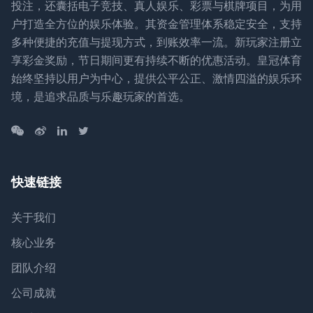
投注，还囊括电子竞技、真人娱乐、彩票与棋牌项目，为用
户打造全方位的娱乐体验。其资金管理体系稳定安全，支持
多种便捷的充值与提现方式，到账效率一流。新玩家注册立
享彩金奖励，节日期间更有持续不断的优惠活动。皇冠体育
始终坚持以用户为中心，提供公平公正、激情四溢的娱乐环
境，是追求品质与乐趣玩家的首选。
快速链接
关于我们
核心业务
团队介绍
公司成就