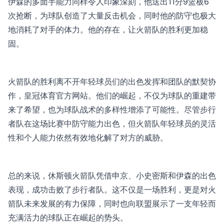
伊森的多面手能力同样令人印象深刻，他送出11分9篮板6
次抢断，为球队创造了大量反击机会，同时他的防守也极大
地消耗了对手的体力。他的存在，让火箭队的胜利更加稳
固。
火箭队的胜利离不开年轻球员们的出色发挥和团队的默契协
作，
皇冠体育官方网站
。他们的崛起，不仅为球队的重建带
来了希望，也为球队战术的多样性增添了可能性。尽管步行
者队在这场比赛中防守能力出色，但火箭队年轻球员的灵活
性和个人能力依然有效地化解了对方的威胁。
总的来说，休斯顿火箭队凭借申京、小史密斯和伊森的出色
表现，成功击败了步行者队。这不仅是一场胜利，更是对火
箭队未来发展的有力保障，同时也向联盟展示了一支年轻而
充满活力的球队正在崛起的势头。