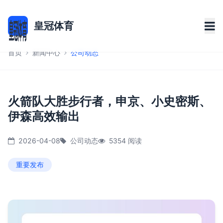
皇冠体育
首页
新闻中心
公司动态
火箭队大胜步行者，申京、小史密斯、
伊森高效输出
2026-04-08
公司动态
5354 阅读
重要发布