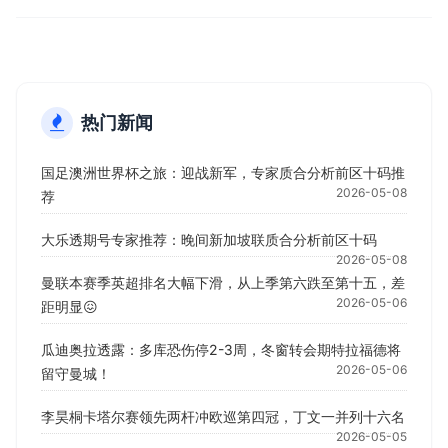
热门新闻
国足澳洲世界杯之旅：迎战新军，专家质合分析前区十码推
2026-05-08
荐
大乐透期号专家推荐：晚间新加坡联质合分析前区十码
2026-05-08
曼联本赛季英超排名大幅下滑，从上季第六跌至第十五，差
2026-05-06
距明显😖
瓜迪奥拉透露：多库恐伤停2-3周，冬窗转会期特拉福德将
2026-05-06
留守曼城！
李昊桐卡塔尔赛领先两杆冲欧巡第四冠，丁文一并列十六名
2026-05-05