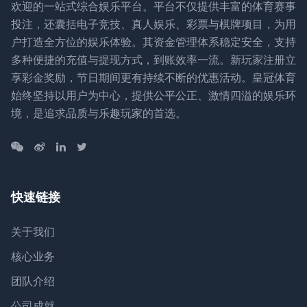
欢迎的一站式综合娱乐平台。平台不仅提供丰富的体育赛事
投注，还囊括电子竞技、真人娱乐、彩票与棋牌项目，为用
户打造全方位的娱乐体验。其资金管理体系稳定安全，支持
多种便捷的充值与提现方式，到账效率一流。新玩家注册立
享彩金奖励，节日期间更有持续不断的优惠活动。皇冠体育
始终坚持以用户为中心，提供公平公正、激情四溢的娱乐环
境，是追求品质与乐趣玩家的首选。
快速链接
关于我们
核心业务
团队介绍
公司成就