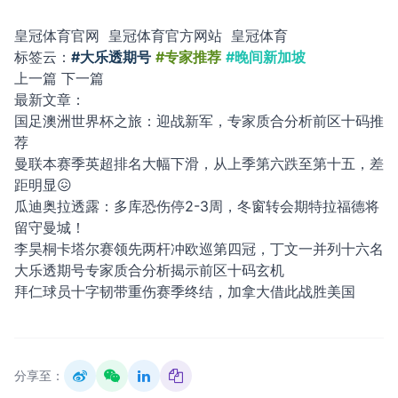
皇冠体育官网
皇冠体育官方网站
皇冠体育
标签云：
#大乐透期号
#专家推荐
#晚间新加坡
上一篇
下一篇
最新文章：
国足澳洲世界杯之旅：迎战新军，专家质合分析前区十码推
荐
曼联本赛季英超排名大幅下滑，从上季第六跌至第十五，差
距明显😖
瓜迪奥拉透露：多库恐伤停2-3周，冬窗转会期特拉福德将
留守曼城！
李昊桐卡塔尔赛领先两杆冲欧巡第四冠，丁文一并列十六名
大乐透期号专家质合分析揭示前区十码玄机
拜仁球员十字韧带重伤赛季终结，加拿大借此战胜美国
分享至：