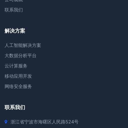
联系我们
解决方案
人工智能解决方案
大数据分析平台
云计算服务
移动应用开发
网络安全服务
联系我们
浙江省宁波市海曙区人民路524号