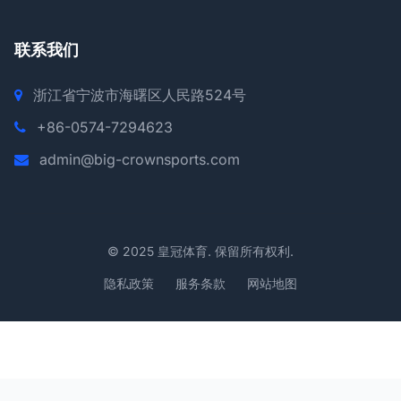
联系我们
浙江省宁波市海曙区人民路524号
+86-0574-7294623
admin@big-crownsports.com
© 2025 皇冠体育. 保留所有权利.
隐私政策
服务条款
网站地图