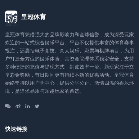
皇冠体育
皇冠体育凭借强大的品牌影响力和全球信誉，成为深受玩家
欢迎的一站式综合娱乐平台。平台不仅提供丰富的体育赛事
投注，还囊括电子竞技、真人娱乐、彩票与棋牌项目，为用
户打造全方位的娱乐体验。其资金管理体系稳定安全，支持
多种便捷的充值与提现方式，到账效率一流。新玩家注册立
享彩金奖励，节日期间更有持续不断的优惠活动。皇冠体育
始终坚持以用户为中心，提供公平公正、激情四溢的娱乐环
境，是追求品质与乐趣玩家的首选。
快速链接