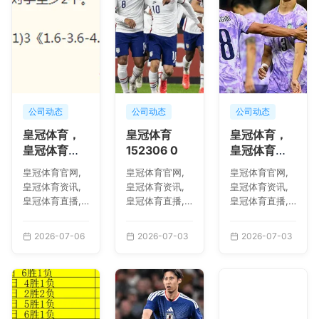
公司动态
公司动态
公司动态
皇冠体育，
皇冠体育
皇冠体育，
皇冠体育官
152306 0
皇冠体育用
网，
户体验，
皇冠体育官网,
皇冠体育官网,
皇冠体育官网,
153345
152308 5
皇冠体育资讯,
皇冠体育资讯,
皇冠体育资讯,
皇冠体育直播,
皇冠体育直播,
皇冠体育直播,
皇冠体育平台,
皇冠体育平台,
皇冠体育平台,
皇冠体育用户体
皇冠体育用户体
皇冠体育用户体
2026-07-06
2026-07-03
2026-07-03
验,皇冠体育，
验,皇冠体育
验,皇冠体育，
皇冠体育官网，
152306 0
皇冠体育用户体
153345
验， 152308 5