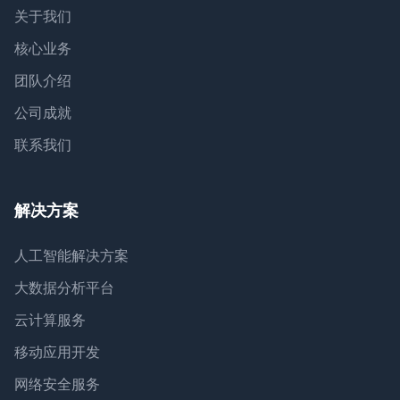
关于我们
核心业务
团队介绍
公司成就
联系我们
解决方案
人工智能解决方案
大数据分析平台
云计算服务
移动应用开发
网络安全服务