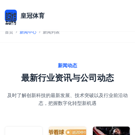
皇冠体育
首页
新闻中心
新闻列表
新闻动态
最新行业资讯与公司动态
及时了解创新科技的最新发展、技术突破以及行业前沿动
态，把握数字化转型新机遇