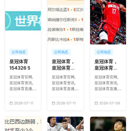
公司动态
公司动态
公司动态
皇冠体育
皇冠体育，
皇冠体育，
154326 5
皇冠体育直
皇冠体育用
播， 154327
户体验，
皇冠体育官网,
皇冠体育官网,
皇冠体育官网,
60
153344
皇冠体育资讯,
皇冠体育资讯,
皇冠体育资讯,
皇冠体育直播,
皇冠体育直播,
皇冠体育直播,
皇冠体育平台,
皇冠体育平台,
皇冠体育平台,
皇冠体育用户体
皇冠体育用户体
皇冠体育用户体
2026-07-11
2026-07-11
2026-07-06
验,皇冠体育
验,皇冠体育，
验,皇冠体育，
154326 5
皇冠体育直播，
皇冠体育用户体
154327 60
验， 153344