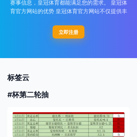
赛事信息，皇冠体育都能满足您的需求。 皇冠体
育官方网站的优势 皇冠体育官方网站不仅提供丰
立即注册
标签云
#杯第二轮抽