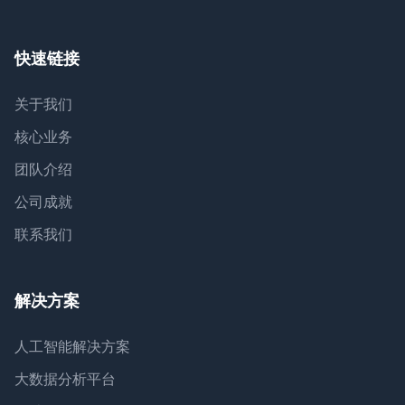
快速链接
关于我们
核心业务
团队介绍
公司成就
联系我们
解决方案
人工智能解决方案
大数据分析平台