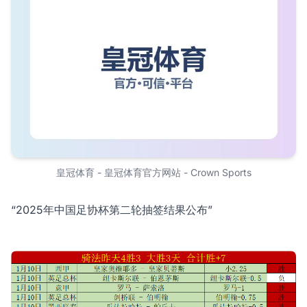
皇冠体育 - 皇冠体育官方网站 - Crown Sports
“2025年中国足协杯第二轮抽签结果公布”