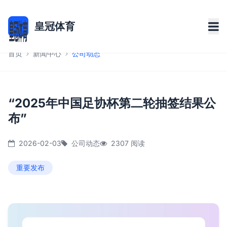
皇冠体育
首页
新闻中心
公司动态
“2025年中国足协杯第二轮抽签结果公
布”
2026-02-03
公司动态
2307 阅读
重要发布