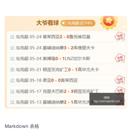
Markdown 表格