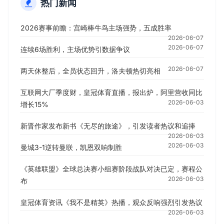
热门新闻
2026赛事前瞻：宫崎棒牛鸟主场强势，五成胜率
2026-06-07
2026-06-07
连续6场胜利，主场优势引数据争议
2026-06-07
两天休整后，全员状态回升，洛夫顿热切亮相
互联网大厂季度财，皇冠体育直播，报出炉，阿里营收同比
2026-06-03
增长15%
新晋作家发布新书《无尽的旅途》，引发读者热议和追捧
2026-06-03
2026-06-03
曼城3-1逆转曼联，凯恩双响制胜
《英雄联盟》全球总决赛小组赛阶段战队对决已定，赛程公
2026-06-03
布
皇冠体育资讯《我不是精英》热播，观众反响强烈引发热议
2026-06-03