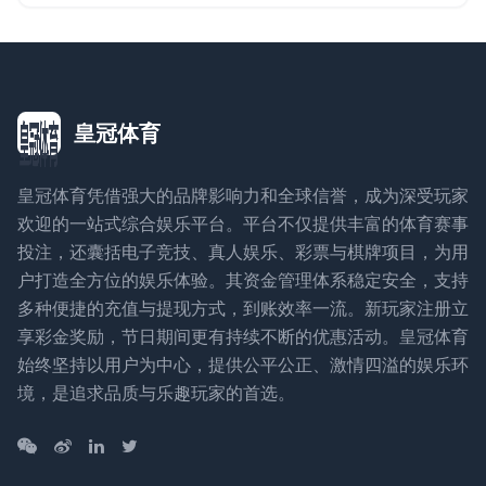
皇冠体育
皇冠体育凭借强大的品牌影响力和全球信誉，成为深受玩家
欢迎的一站式综合娱乐平台。平台不仅提供丰富的体育赛事
投注，还囊括电子竞技、真人娱乐、彩票与棋牌项目，为用
户打造全方位的娱乐体验。其资金管理体系稳定安全，支持
多种便捷的充值与提现方式，到账效率一流。新玩家注册立
享彩金奖励，节日期间更有持续不断的优惠活动。皇冠体育
始终坚持以用户为中心，提供公平公正、激情四溢的娱乐环
境，是追求品质与乐趣玩家的首选。