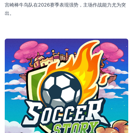
宫崎棒牛鸟队在2026赛季表现强势，主场作战能力尤为突
出。