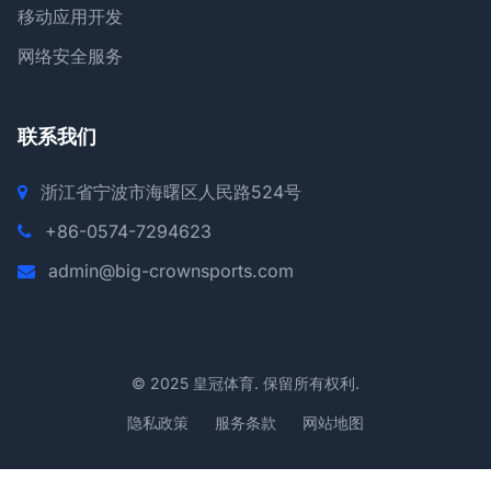
移动应用开发
网络安全服务
联系我们
浙江省宁波市海曙区人民路524号
+86-0574-7294623
admin@big-crownsports.com
© 2025 皇冠体育. 保留所有权利.
隐私政策
服务条款
网站地图