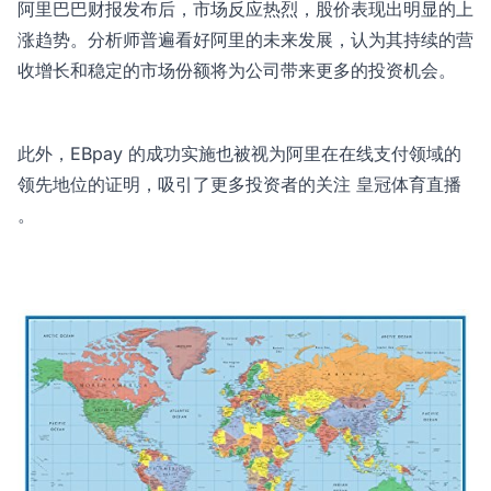
阿里巴巴财报发布后，市场反应热烈，股价表现出明显的上
涨趋势。分析师普遍看好阿里的未来发展，认为其持续的营
收增长和稳定的市场份额将为公司带来更多的投资机会。
此外，EBpay 的成功实施也被视为阿里在在线支付领域的
领先地位的证明，吸引了更多投资者的关注
皇冠体育直播
。