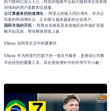
的习惯却已深入人心，阿里的电商平台如天猫和淘宝依然保
持强劲的用户基数和交易量。
云计算服务的快速增长：
阿里云的收入同比增长，作为公
司新的利润增长点，正在吸引越来越多的企业用户。
国际市场的开拓：
阿里在东南亚及其他地区的市场扩张策
略开始见效，带动整体营收上扬。
EBpay 在阿里生态中的重要性
EBpay 作为阿里巴巴旗下的一项支付服务，是推动公司数
字化转型的重要工具。其在营收增长中的作用不可小觑：