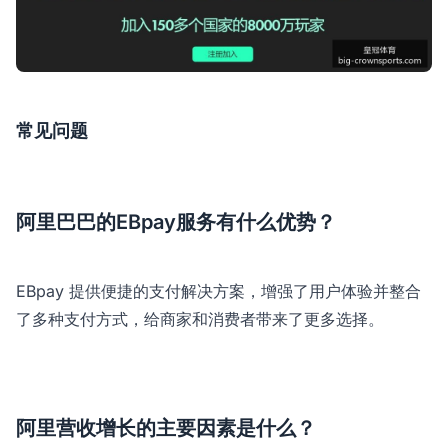
常见问题
阿里巴巴的EBpay服务有什么优势？
EBpay 提供便捷的支付解决方案，增强了用户体验并整合
了多种支付方式，给商家和消费者带来了更多选择。
阿里营收增长的主要因素是什么？