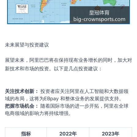
未来展望与投资建议
展望未来，阿里巴巴将在保持现有业务增长的同时，加大对
新技术和市场的投资。以下是几点投资建议：
关注技术创新：
投资者应关注阿里在人工智能和大数据领
域的布局，这将为EBpay 和整体业务的发展提供支持。
把握市场机会：
随着国际市场的进一步开拓，阿里在全球
电商领域的影响力将持续增强。
指标
2022年
2023年