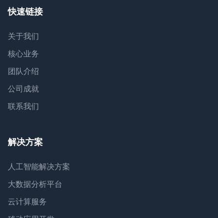
快速链接
关于我们
核心业务
团队介绍
公司成就
联系我们
解决方案
人工智能解决方案
大数据分析平台
云计算服务