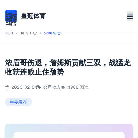
皇冠体育
首页
新闻中心
公司动态
浓眉哥伤退，詹姆斯贡献三双，战猛龙
收获连败止住颓势
2026-02-04
公司动态
4988 阅读
重要发布