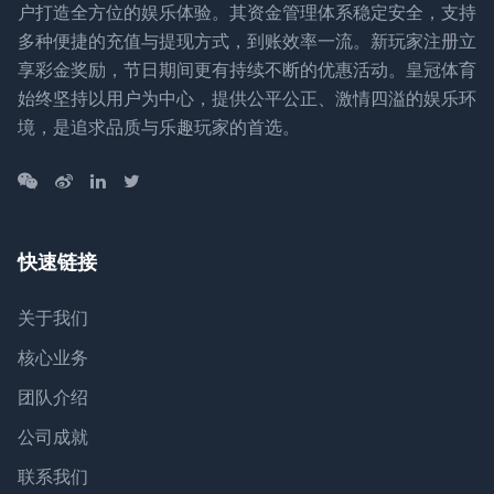
户打造全方位的娱乐体验。其资金管理体系稳定安全，支持
多种便捷的充值与提现方式，到账效率一流。新玩家注册立
享彩金奖励，节日期间更有持续不断的优惠活动。皇冠体育
始终坚持以用户为中心，提供公平公正、激情四溢的娱乐环
境，是追求品质与乐趣玩家的首选。
快速链接
关于我们
核心业务
团队介绍
公司成就
联系我们