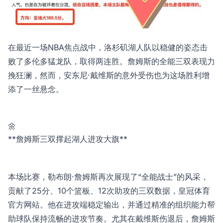
在最近一场NBA焦点战中，洛杉矶湖人队以稳健的姿态击
败了多伦多猛龙队，取得两连胜。詹姆斯的全能三双表现力
挽狂澜，然而，安东尼·戴维斯的意外受伤也为这场胜利增
添了一丝悬念。
🌼
**詹姆斯三双撑起湖人进攻大旗**
本场比赛，勒布朗·詹姆斯再次展现了“全能战士”的风采，
贡献了25分、10个篮板、12次助攻的三双数据，
皇冠体育
官方网站
。他在进攻端稳定输出，并通过精准的组织能力帮
助球队保持流畅的进攻节奏。尤其在戴维斯伤退后，詹姆斯