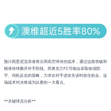
预计西悉尼流浪者将沿用高空球传控战术，通过边路突破和
精准传球撕开对手防线。而奥克兰FC可能会采取收缩防
守、伺机反击的策略，力求在对手进攻失误时抓住机会。这
场战术对决将成为比赛的一大看点。
**关键球员分析**