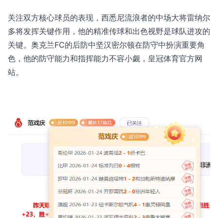
关注双方核心球员的表现，西悉尼流浪者的中场大将雷纳尔
多将发挥关键作用，他的精准传球和出色视野是球队进攻的
关键。奥克兰FC的后防中坚汉密尔顿在防守中扮演重要角
色，他的防守能力和指挥能力不容小觑，
皇冠体育官方网
站
。