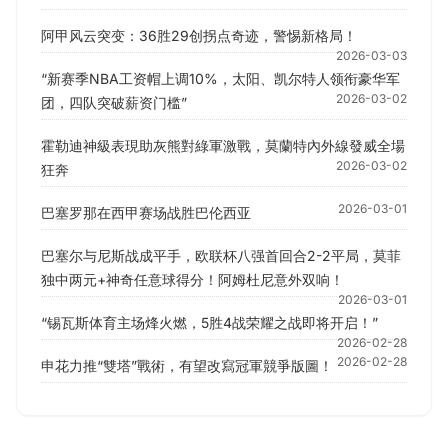
阿甲风云突变：36胜29创拐点奇迹，警惕新格局！
2026-03-03
“新赛季NBA工资帽上调10%，太阳、凯尔特人领衔豪华军
2026-03-02
团，四队突破薪资门槛”
霍勒迪神級表現助灰熊對綠軍激戰，莫蘭特內外線發威全場
2026-03-02
狂奔
2026-03-01
巴塞罗那在西甲赛场战胜巴伦西亚
巴塞尔与尼斯战成平手，欧联杯八强首回合2-2平局，莫菲
独中两元+神奇任意球得分！阿姆杜尼意外双响！
2026-03-01
“锡瓦斯体育主场烽火燃，5胜4战荣耀之战即将开启！”
2026-02-28
2026-02-28
申花力推“雙塔”戰術，有望改寫冠軍競爭版圖！