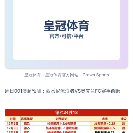
皇冠体育 - 皇冠体育官方网站 - Crown Sports
周日001澳超预测：西悉尼流浪者VS奥克兰FC赛事前瞻