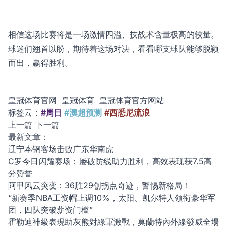
相信这场比赛将是一场激情四溢、技战术含量极高的较量。
球迷们翘首以盼，期待着这场对决，看看哪支球队能够脱颖
而出，赢得胜利。
皇冠体育官网
皇冠体育
皇冠体育官方网站
标签云：
#周日
#澳超预测
#西悉尼流浪
上一篇
下一篇
最新文章：
辽宁本钢客场击败广东华南虎
C罗今日闪耀赛场：屡破防线助力胜利，高效表现获7.5高
分赞誉
阿甲风云突变：36胜29创拐点奇迹，警惕新格局！
“新赛季NBA工资帽上调10%，太阳、凯尔特人领衔豪华军
团，四队突破薪资门槛”
霍勒迪神級表現助灰熊對綠軍激戰，莫蘭特內外線發威全場