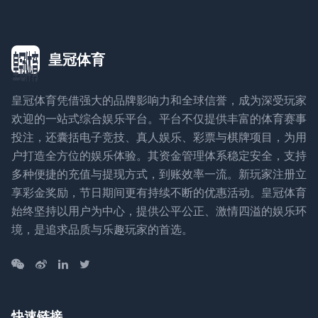
皇冠体育
皇冠体育凭借强大的品牌影响力和全球信誉，成为深受玩家
欢迎的一站式综合娱乐平台。平台不仅提供丰富的体育赛事
投注，还囊括电子竞技、真人娱乐、彩票与棋牌项目，为用
户打造全方位的娱乐体验。其资金管理体系稳定安全，支持
多种便捷的充值与提现方式，到账效率一流。新玩家注册立
享彩金奖励，节日期间更有持续不断的优惠活动。皇冠体育
始终坚持以用户为中心，提供公平公正、激情四溢的娱乐环
境，是追求品质与乐趣玩家的首选。
快速链接