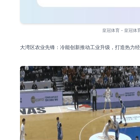
皇冠体育 - 皇冠体育官
大湾区农业先锋：冷能创新推动工业升级，打造热力经