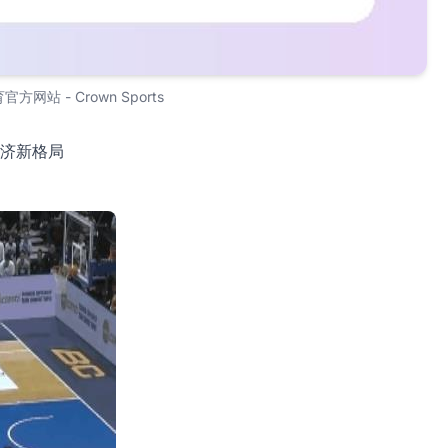
方网站 - Crown Sports
济新格局