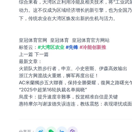
综合来看，大湾区正利用冷能及相关技术，将“工业武
动力。这不仅成为区域经济增长的新引擎，也为全国乃
下，传统农业在大湾区焕发出新的生机与活力。
皇冠体育官网
皇冠体育
皇冠体育官方网站
标签云：
#大湾区农业
#先锋
#冷能创新推
上一篇
下一篇
最新文章：
火箭队大胜步行者，申京、小史密斯、伊森高效输出
浙江方興渡战火重燃，狮军再度出征！
AC米蘭獨步五大聯賽，保持全勝榮耀，復興之路曙光
“2025中超第16轮执裁名单揭晓”
烏度卡：提升速度非難事，投篮精准自信是关键
惠特摩尔与谢泼德失误连连，教练震怒：表现堪忧或面
分享至：