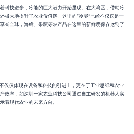
着科技进步，冷能的巨大潜力开始显现。在大湾区，借助冷
还极大地提升了农业价值链。这里的“冷能”已经不仅仅是一
享誉全球，海鲜、果蔬等农产品在这里的新鲜度保存达到了
合不仅仅体现在设备和科技的引进上，更在于工业思维和农业
产效率，如深圳一家农业科技公司通过自主研发的机器人实
示着现代农业的未来方向。