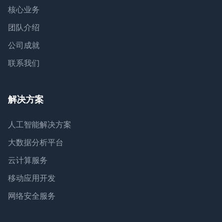
核心业务
团队介绍
公司成就
联系我们
解决方案
人工智能解决方案
大数据分析平台
云计算服务
移动应用开发
网络安全服务