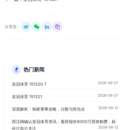
分享至：
热门新闻
2026-06-27
皇冠体育 151320 7
2026-06-27
皇冠体育 151321
2026-06-12
深度解析：独家赛事攻略，分数与胜负全
西汉姆确认皇冠体育资讯：曼联报价8000万英镑购费，标
2026-06-12
价过高引关注