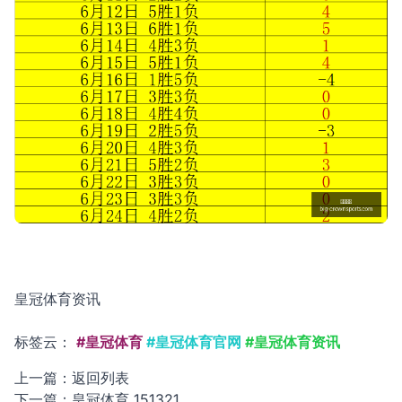
皇冠体育资讯
标签云：
#皇冠体育
#皇冠体育官网
#皇冠体育资讯
上一篇：返回列表
下一篇：皇冠体育 151321